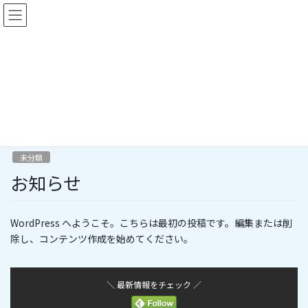
コ
ナ
ン
ビ
テ
ゲ
ン
ー
未分類
ツ
シ
へ
ョ
ス
ン
HOME
未分類
お知らせ
キ
に
ッ
移
プ
動
2023年2月22日
/ 最終更新日時 :
2023年2月22日
recruitment
未分類
お知らせ
WordPress へようこそ。こちらは最初の投稿です。編集または削
除し、コンテンツ作成を始めてください。
＼ 最新情報をチェック ／